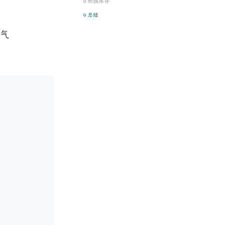
8 轮换库存
9 总结
氧气