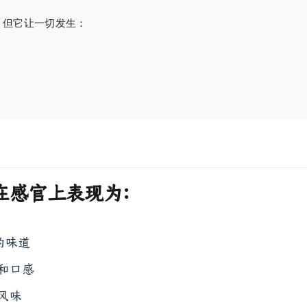
但它让一切发生：

在感官上表现为：
的味道
和口感
风味