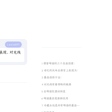
LewisGPT
表现、对光线
1 损害啤酒的三个负面因素：
2 老化的风味在感官上表现为：
3 最佳保持方法：
4 对光线有着特殊的敏感
5 在啤酒包装材料里
6 啤酒最好是新鲜饮用
7 冷藏永远是所有啤酒的最佳储存方式