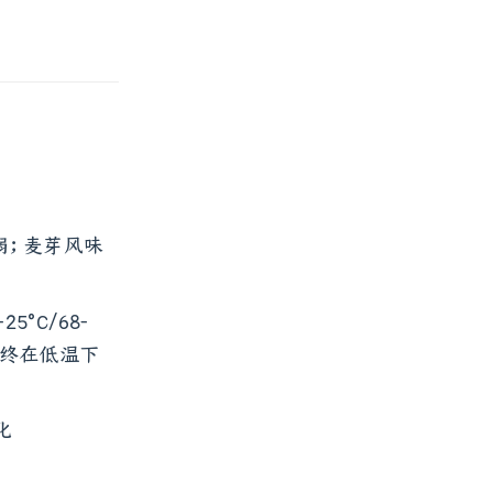
弱；麦芽风味
5°C/68-
始终在低温下
化