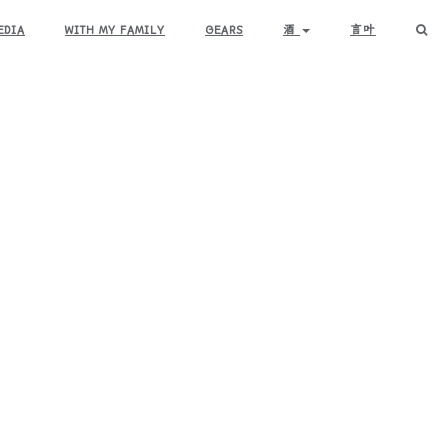
EDIA
WITH MY FAMILY
GEARS
酒
言叶