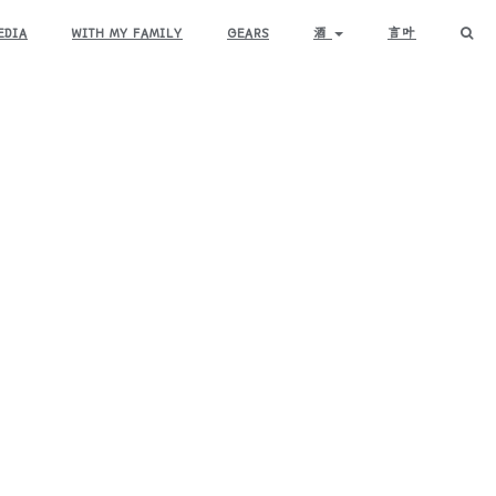
EDIA
WITH MY FAMILY
GEARS
酒
言叶