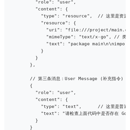
        "role": "user",

        "content": {

          "type": "resource",  // 这里是资源
          "resource": {

            "uri": "file:///project/main.g
            "mimeType": "text/x-go", // 类
            "text": "package main\n\nimpo
          }

        }

      },

      // 第三条消息：User Message (补充指令)

      {

        "role": "user",

        "content": {

          "type": "text",      // 这里是普通
          "text": "请检查上面代码中是否存在 Gor
        }

      }
