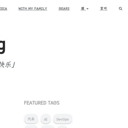
EDIA
WITH MY FAMILY
GEARS
酒
言叶
g
快乐」
FEATURED TAGS
汽车
AI
DevOps