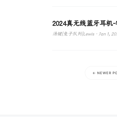
2024真无线蓝牙耳机
汤键|兔子队列|Lewis · Jan 1, 2024
← NEWER P