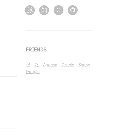
脉
知
C
FRIENDS
倪
赵
Apache
Oracle
Spring
Google