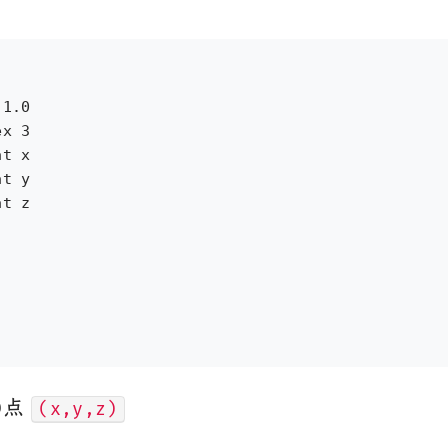
1.0

x 3

t x

t y

t z

D点
(x,y,z)