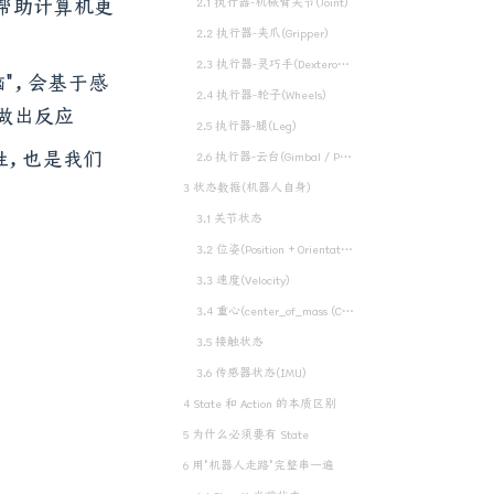
帮助计算机更
2.1 执行器-机械臂关节(Joint)
2.2 执行器-夹爪(Gripper)
2.3 执行器-灵巧手(Dexterous Hand)
"，会基于感
2.4 执行器-轮子(Wheels)
做出反应
2.5 执行器-腿(Leg)
性，也是我们
2.6 执行器-云台(Gimbal / Pan-Tilt)
3 状态数据(机器人自身)
3.1 关节状态
3.2 位姿(Position + Orientation)
3.3 速度(Velocity)
3.4 重心(center_of_mass (CoM))
3.5 接触状态
3.6 传感器状态(IMU)
4 State 和 Action 的本质区别
5 为什么必须要有 State
6 用"机器人走路"完整串一遍