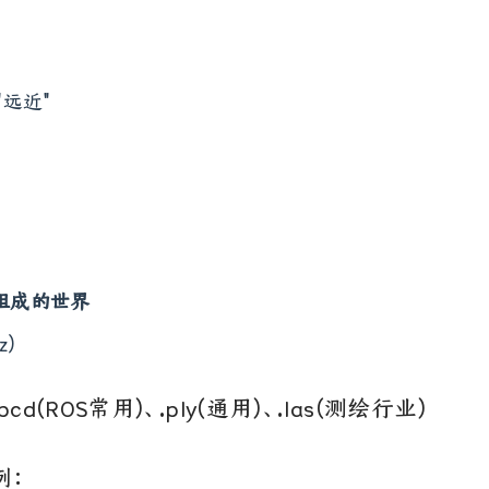
远近"
点组成的世界
z)
.pcd(ROS常用)、.ply(通用)、.las(测绘行业)
例：