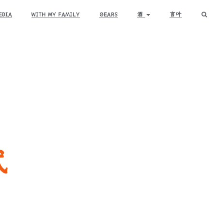
EDIA
WITH MY FAMILY
GEARS
酒
言叶
式