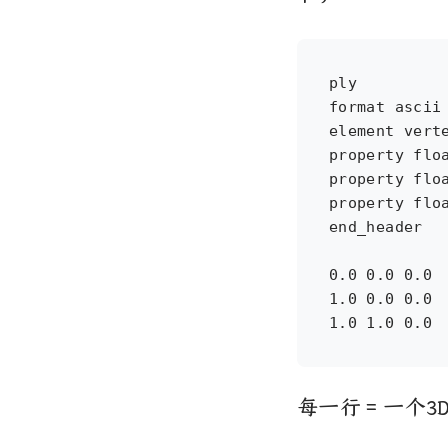
ply

format ascii 
element verte
property floa
property floa
property floa
end_header

0.0 0.0 0.0

1.0 0.0 0.0

每一行 = 一个3