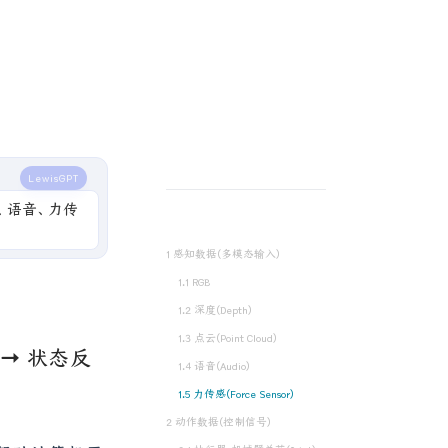
LewisGPT
、语音、力传
1 感知数据(多模态输入)
1.1 RGB
1.2 深度(Depth)
1.3 点云(Point Cloud)
作 → 状态反
1.4 语音(Audio)
1.5 力传感(Force Sensor)
2 动作数据(控制信号)