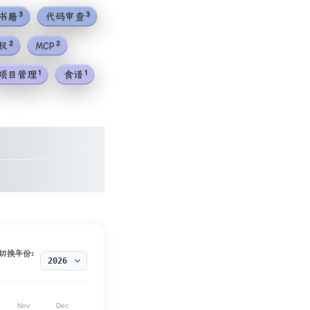
3
3
书籍
代码审查
2
2
权
MCP
1
1
项目管理
食谱
切换年份: