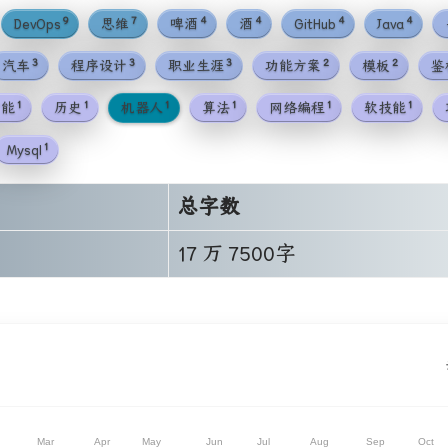
9
7
4
4
4
4
DevOps
思维
啤酒
酒
GitHub
Java
3
3
3
2
2
汽车
程序设计
职业生涯
功能方案
模板
鉴
1
1
1
1
1
1
智能
历史
机器人
算法
网络编程
软技能
1
Mysql
总字数
17 万 7500字