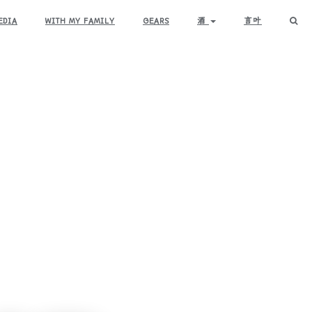
EDIA
WITH MY FAMILY
GEARS
酒
言叶