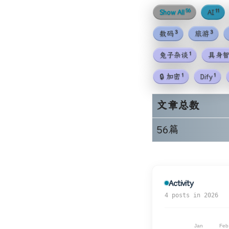
56
11
Show All
AI
3
3
数码
旅游
1
兔子杂谈
具身
1
1
🔒 加密
Dify
文章总数
56篇
Activity
4 posts in 2026