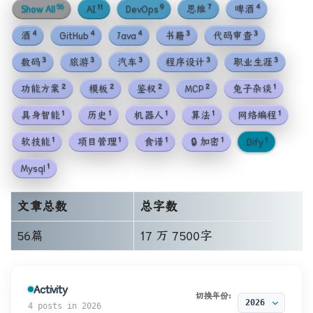
56
11
9
7
4
Show All
AI
DevOps
思维
啤酒
4
4
4
3
3
酒
GitHub
Java
书籍
代码审查
3
3
3
3
3
数码
旅游
汽车
程序设计
职业生涯
2
2
2
2
1
功能方案
模板
鉴权
MCP
兔子杂谈
1
1
1
1
1
具身智能
历史
机器人
算法
网络编程
1
1
1
1
1
软技能
项目管理
食谱
🔒 加密
Dify
1
Mysql
文章总数
总字数
56篇
17 万 7500字
Activity
切换年份:
4 posts in 2026